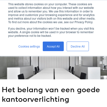
This website stores cookies on your computer. These cookies are
used to collect information about how you interact with our website
kreon
and allow us to remember you. We use this information in order to
improve and customize your browsing experience and for analytics
and metrics about our visitors both on this website and other media.
To find out more about the cookies we use, see our Privacy Policy
home
/
kreon
blog
/
If you decline, your information won’t be tracked when you visit this
het belang van een goede kantoorverlichting
/
website. A single cookie will be used in your browser to remember
your preference not to be tracked.
Cookies settings
Accept All
Decline All
Het belang van een goede
kantoorverlichting